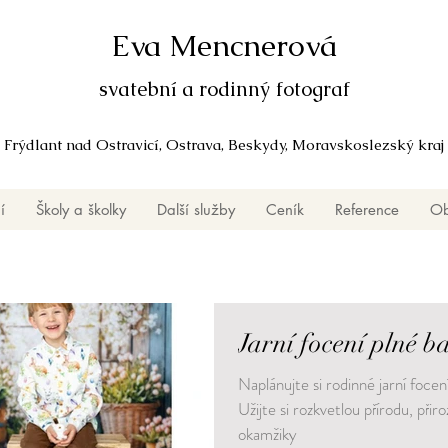
Eva Mencnerová
svatební a rodinný fotograf
Frýdlant nad Ostravicí, Ostrava, Beskydy, Moravskoslezský kraj
í
Školy a školky
Další služby
Ceník
Reference
Ob
Jarní focení plné b
Naplánujte si rodinné jarní focení
Užijte si rozkvetlou přírodu, př
okamžiky