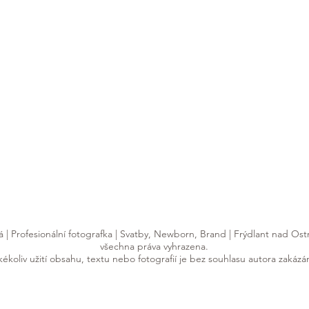
 Profesionální fotografka | Svatby, Newborn, Brand | Frýdlant nad Ostr
všechna práva vyhrazena.
kékoliv užití obsahu, textu nebo fotografií je bez souhlasu autora zakázá
dlantu nad Ostravicí (jen 15 min. z FM a 30 min. z Ostravy). Za vaším příběhem ale 
raji
– v Ostravě, Frýdku-Místku, ale i v Novém Jičíně, Havířově, Bohumíně nebo Třinc