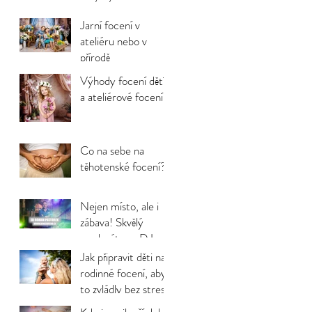
bez stresu)
Jarní focení v
ateliéru nebo v
přírodě
Výhody focení dětí
a ateliérové focení
Co na sebe na
těhotenské focení?
Nejen místo, ale i
zábava! Skvělý
moderátor a DJ na
svatbu Ostrava:
Jak připravit děti na
Roman Pastorek
rodinné focení, aby
to zvládly bez stresu