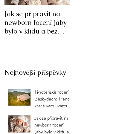
Jak se připravit na
Jarní focení v ateliér
newborn focení (aby
nebo v přírodě
bylo v klidu a bez
stresu)
Nejnovější příspěvky
Těhotenské focení v
Beskydech: Trendy,
které vám ukážou,
že jste krásná i bez
Jak se připravit na
filtrů
newborn focení
(aby bylo v klidu a