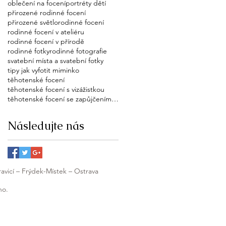
oblečení na focení
portréty dětí
přirozené rodinné focení
přirozené světlo
rodinné focení
rodinné focení v ateliéru
rodinné focení v přírodě
rodinné fotky
rodinné fotografie
svatební místa a svatební fotky
tipy jak vyfotit miminko
těhotenské focení
těhotenské focení s vizážistkou
těhotenské focení se zapůjčením šatů
Následujte nás
avicí – Frýdek-Místek – Ostrava
no.
ráda přijedu kamkoliv v Moravskoslezském
i.