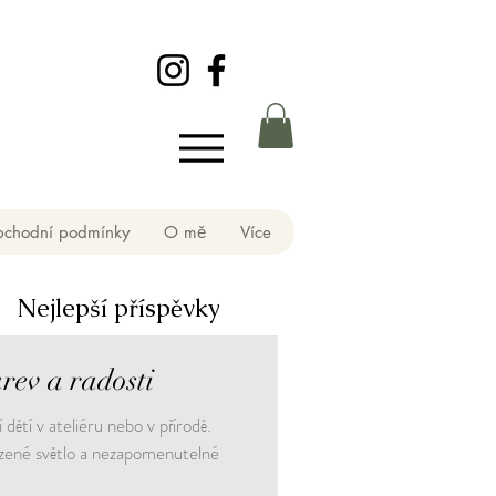
chodní podmínky
O mě
Více
Nejlepší příspěvky
arev a radosti
 dětí v ateliéru nebo v přírodě.
irozené světlo a nezapomenutelné