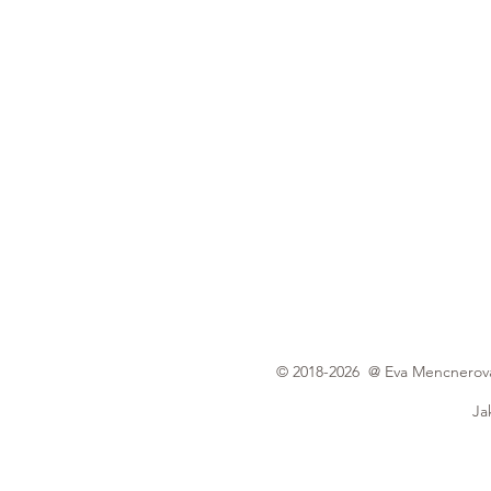
© 2018-2026 @ Eva Mencnerová |
Ja
Focení probíhá v útulném ateliéru ve Frý
k
Nejnovější články
Top svatební místa v Moravskoslezském kraji
Tipy na těhotenské focení v přírodě