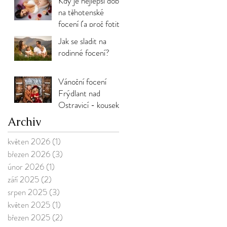
Kdy je nejlepší doba
na těhotenské
focení (a proč fotit
kolem 30. týdne)?
Jak se sladit na
rodinné focení?
Vánoční focení
Frýdlant nad
Ostravicí - kousek
od Ostravy a
Archiv
Frýdku-Místku
květen 2026
(1)
1 příspěvek
březen 2026
(3)
3 příspěvky
únor 2026
(1)
1 příspěvek
září 2025
(2)
2 příspěvky
srpen 2025
(3)
3 příspěvky
květen 2025
(1)
1 příspěvek
březen 2025
(2)
2 příspěvky