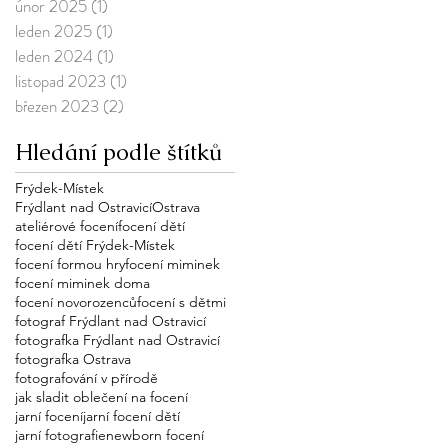
únor 2025
(1)
1 příspěvek
leden 2025
(1)
1 příspěvek
leden 2024
(1)
1 příspěvek
listopad 2023
(1)
1 příspěvek
březen 2023
(2)
2 příspěvky
Hledání podle štítků
Frýdek-Místek
Frýdlant nad Ostravicí
Ostrava
ateliérové focení
focení dětí
focení dětí Frýdek-Místek
focení formou hry
focení miminek
focení miminek doma
focení novorozenců
focení s dětmi
fotograf Frýdlant nad Ostravicí
fotografka Frýdlant nad Ostravicí
fotografka Ostrava
fotografování v přírodě
jak sladit oblečení na focení
jarní focení
jarní focení dětí
jarní fotografie
newborn focení