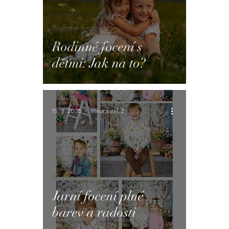
Oblečení na focení
Rodinné focení
Rodinné focení
Rodinné focení s
těhotenské focení
dětmi: Jak na to?
15. 3. 2025
Minut čtení: 2
Rodinné focení
Jarní focení plné
barev a radosti