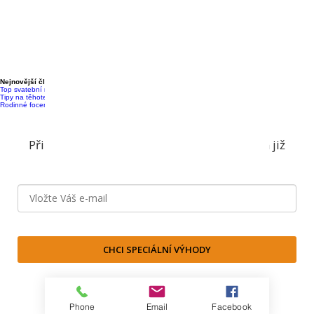
Focení probíhá v útulném ateliéru ve Frýdlantu nad
Ostravicí (jen 15 min. z FM a 30 min. z Ostravy). Za
vaším příběhem ale ráda přijedu kamkoliv v
Moravskoslezském kraji
– v Ostravě, Frýdku-Místku,
ale i v Novém Jičíně, Havířově, Bohumíně nebo
Třinci.
Nejnovější články
Top svatební místa v Moravskoslezském kraji
Tipy na těhotenské focení v přírodě
Rodinné focení s dětmi: Jak na to?
Přihlaste se k odběru newsletteru a nic vám již
neunikne
CHCI SPECIÁLNÍ VÝHODY
Zásady zpracování osobních údajů
Phone
Email
Facebook