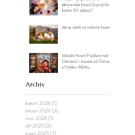
těhotenské focení (a proč fotit
kolem 30. týdne)?
Jak se sladit na rodinné focení?
Vánoční focení Frýdlant nad
Ostravicí - kousek od Ostravy
a Frýdku-Místku
Archiv
květen 2026
(1)
1 příspěvek
březen 2026
(3)
3 příspěvky
únor 2026
(1)
1 příspěvek
září 2025
(2)
2 příspěvky
srpen 2025
(3)
3 příspěvky