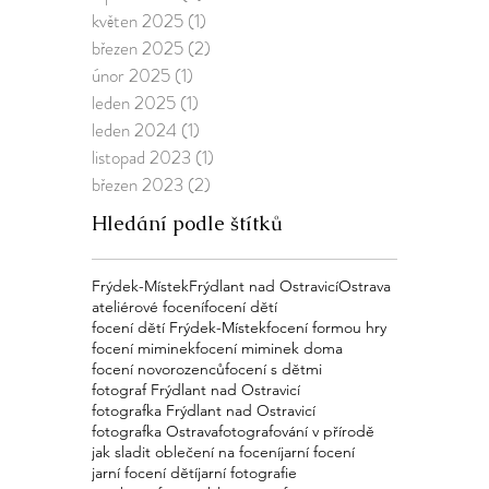
květen 2025
(1)
1 příspěvek
březen 2025
(2)
2 příspěvky
únor 2025
(1)
1 příspěvek
leden 2025
(1)
1 příspěvek
leden 2024
(1)
1 příspěvek
listopad 2023
(1)
1 příspěvek
březen 2023
(2)
2 příspěvky
Hledání podle štítků
Frýdek-Místek
Frýdlant nad Ostravicí
Ostrava
ateliérové focení
focení dětí
focení dětí Frýdek-Místek
focení formou hry
focení miminek
focení miminek doma
focení novorozenců
focení s dětmi
fotograf Frýdlant nad Ostravicí
fotografka Frýdlant nad Ostravicí
fotografka Ostrava
fotografování v přírodě
jak sladit oblečení na focení
jarní focení
jarní focení dětí
jarní fotografie