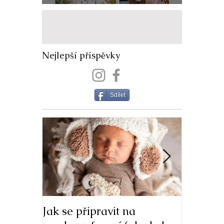
Nejlepší příspěvky
Sdílet
Jak se připravit na
Jarní fo