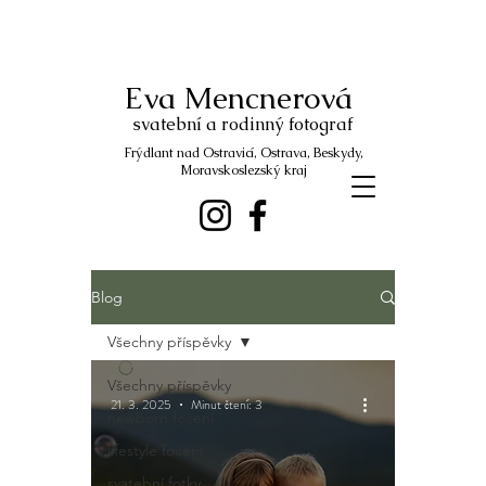
Eva Mencnerová
svatební a rodinný fotograf
Frýdlant nad Ostravicí, Ostrava, Beskydy,
Moravskoslezský kraj
Blog
Všechny příspěvky
Všechny příspěvky
21. 3. 2025
Minut čtení: 3
newborn focení
lifestyle focení
svatební fotky