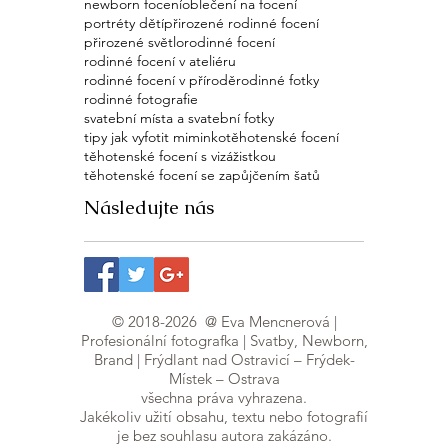
newborn focení
oblečení na focení
portréty dětí
přirozené rodinné focení
přirozené světlo
rodinné focení
rodinné focení v ateliéru
rodinné focení v přírodě
rodinné fotky
rodinné fotografie
svatební místa a svatební fotky
tipy jak vyfotit miminko
těhotenské focení
těhotenské focení s vizážistkou
těhotenské focení se zapůjčením šatů
Následujte nás
©
2018-2026
@ Eva Mencnerová |
Profesionální fotografka | Svatby, Newborn,
Brand | Frýdlant nad Ostravicí – Frýdek-
Místek – Ostrava
všechna práva vyhrazena.
Jakékoliv užití obsahu, textu nebo fotografií
je bez souhlasu autora zakázáno.