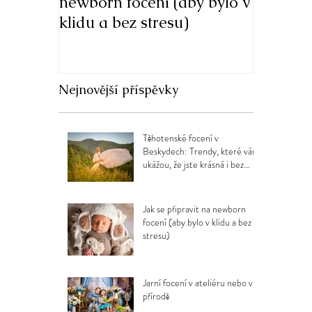
newborn focení (aby bylo v
v přírod
klidu a bez stresu)
Nejnovější příspěvky
Těhotenské focení v
Beskydech: Trendy, které vám
ukážou, že jste krásná i bez
filtrů
Jak se připravit na newborn
focení (aby bylo v klidu a bez
stresu)
Jarní focení v ateliéru nebo v
přírodě