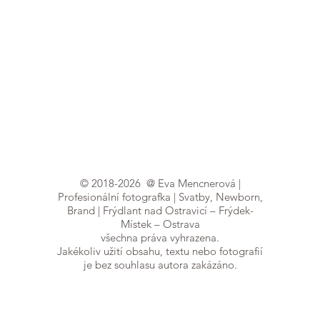
©
2018-2026
@ Eva Mencnerová |
Profesionální fotografka | Svatby, Newborn,
Brand | Frýdlant nad Ostravicí – Frýdek-
Místek – Ostrava
všechna práva vyhrazena.
Jakékoliv užití obsahu, textu nebo fotografií
je bez souhlasu autora zakázáno.
Focení probíhá v útulném ateliéru ve Frýdlantu nad
Ostravicí (jen 15 min. z FM a 30 min. z Ostravy). Za
vaším příběhem ale ráda přijedu kamkoliv v
Moravskoslezském kraji
– v Ostravě, Frýdku-Místku,