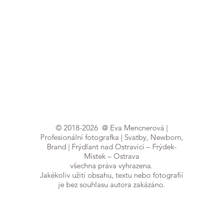
©
2018-2026
@ Eva Mencnerová |
Profesionální fotografka | Svatby, Newborn,
Brand | Frýdlant nad Ostravicí – Frýdek-
Místek – Ostrava
všechna práva vyhrazena.
Jakékoliv užití obsahu, textu nebo fotografií
je bez souhlasu autora zakázáno.
Focení probíhá v útulném ateliéru ve Frýdlantu nad
Ostravicí (jen 15 min. z FM a 30 min. z Ostravy). Za
vaším příběhem ale ráda přijedu kamkoliv v
Moravskoslezském kraji
– v Ostravě, Frýdku-Místku,