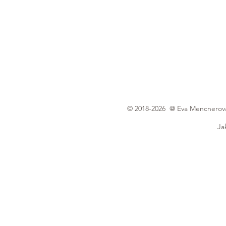
© 2018-2026 @ Eva Mencnerová |
Ja
Focení probíhá v útulném ateliéru ve Frý
k
Nejnovější články
Top svatební místa v Moravskoslezském kraji
Tipy na těhotenské focení v přírodě
Rodinné focení s dětmi: Jak na to?