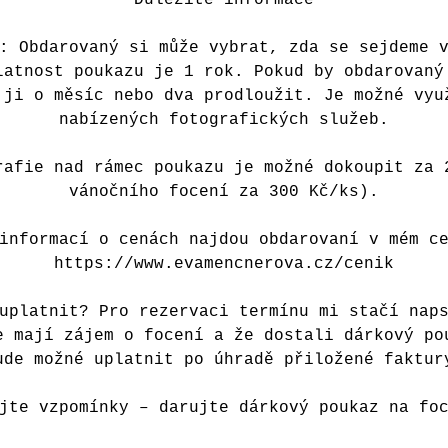
: Obdarovaný si může vybrat, zda se sejdeme 
latnost poukazu je 1 rok. Pokud by obdarovaný
 ji o měsíc nebo dva prodloužit. Je možné vyu
nabízených fotografických služeb.
rafie nad rámec poukazu je možné dokoupit za 
vánočního focení za 300 Kč/ks).
informací o cenách najdou obdarovaní v mém c
https://www.evamencnerova.cz/cenik
uplatnit? Pro rezervaci termínu mi stačí nap
e mají zájem o focení a že dostali dárkový po
ude možné uplatnit po úhradě přiložené faktur
ujte vzpomínky – darujte dárkový poukaz na foc