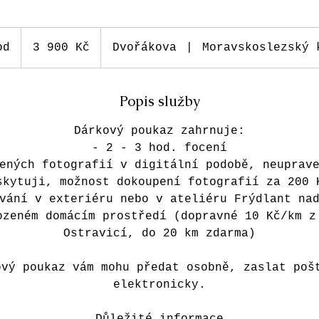
3
900
od
2
3 900 Kč
Dvořákova
|
Moravskoslezský 
Kč
h
o
Popis služby
d
Dárkový poukaz zahrnuje:
- 2 - 3 hod. focení
ených fotografií v digitální podobě, neuprav
skytuji, možnost dokoupení fotografií za 200 
vání v exteriéru nebo v ateliéru Frýdlant na
ozeném domácím prostředí (dopravné 10 Kč/km z
Ostravicí, do 20 km zdarma)
ový poukaz vám mohu předat osobně, zaslat poš
elektronicky.
Důležité informace