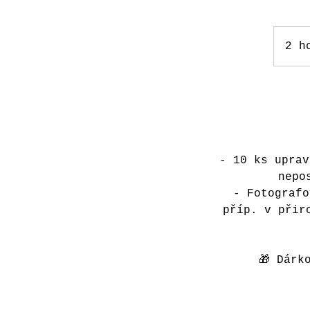
2 h
- 10 ks uprav
nepo
- Fotografo
příp. v přir
🎁 Dárk