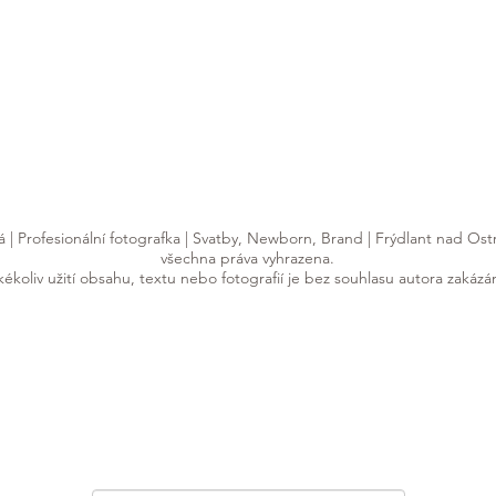
 Profesionální fotografka | Svatby, Newborn, Brand | Frýdlant nad Ostr
všechna práva vyhrazena.
kékoliv užití obsahu, textu nebo fotografií je bez souhlasu autora zakázá
dlantu nad Ostravicí (jen 15 min. z FM a 30 min. z Ostravy). Za vaším příběhem ale 
raji
– v Ostravě, Frýdku-Místku, ale i v Novém Jičíně, Havířově, Bohumíně nebo Třinc
Přihlaste se k odběru newsletteru a
nic vám již neunikne