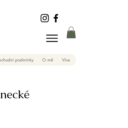
chodní podmínky
O mě
Více
enecké