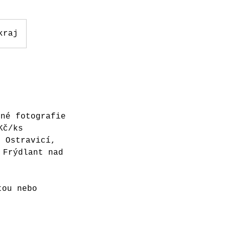
kraj
ené fotografie
Kč/ks
d Ostravicí,
 Frýdlant nad
tou nebo