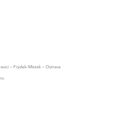
avicí – Frýdek-Místek – Ostrava
no.
ráda přijedu kamkoliv v Moravskoslezském
i.