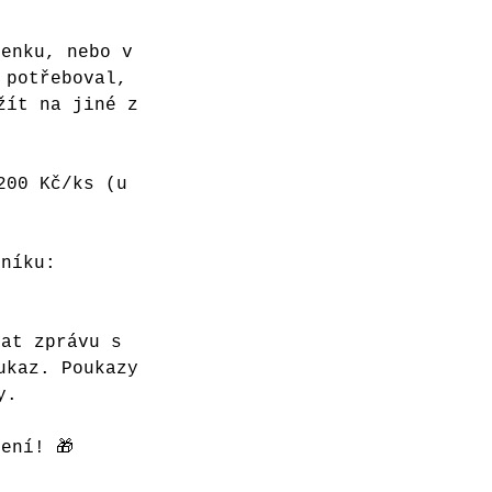
venku, nebo v
 potřeboval,
žít na jiné z
200 Kč/ks (u
eníku:
sat zprávu s
ukaz. Poukazy
y.
ení! 🎁