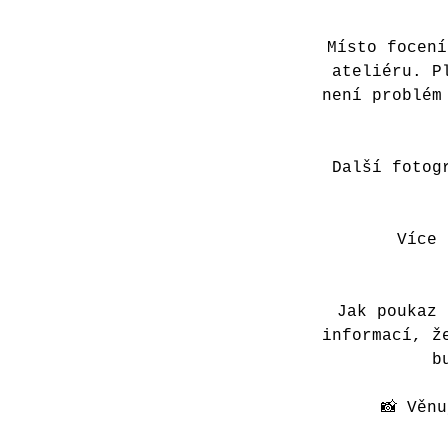
Místo focení
ateliéru. P
není problém
Další fotog
Více 
Jak poukaz 
informací, ž
b
📸 Věn