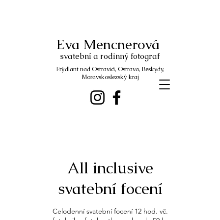
Eva Mencnerová
svatební a rodinný fotograf
Frýdlant nad Ostravicí, Ostrava, Beskydy,
Moravskoslezský kraj
All inclusive
svatební focení
Celodenní svatební focení 12 hod. vč.