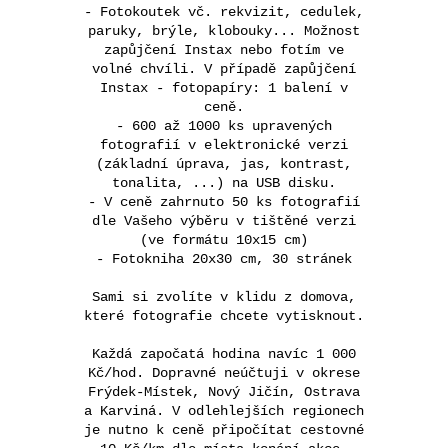
- Fotokoutek vč. rekvizit, cedulek,
paruky, brýle, klobouky... Možnost
zapůjčení Instax nebo fotím ve
volné chvíli. V případě zapůjčení
Instax - fotopapíry: 1 balení v
ceně.
- 600 až 1000 ks upravených
fotografií v elektronické verzi
(základní úprava, jas, kontrast,
tonalita, ...) na USB disku.
- V ceně zahrnuto 50 ks fotografií
dle Vašeho výběru v tištěné verzi
(ve formátu 10x15 cm)
- Fotokniha 20x30 cm, 30 stránek
Sami si zvolíte v klidu z domova,
které fotografie chcete vytisknout.
Každá započatá hodina navíc 1 000
Kč/hod. Dopravné neúčtuji v okrese
Frýdek-Místek, Nový Jičín, Ostrava
a Karviná. V odlehlejších regionech
je nutno k ceně připočítat cestovné