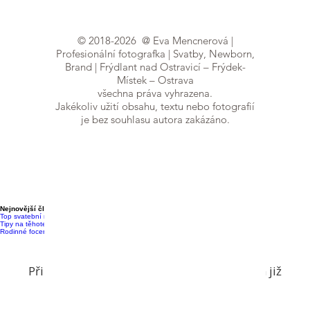
©
2018-2026
@ Eva Mencnerová |
Profesionální fotografka | Svatby, Newborn,
Brand | Frýdlant nad Ostravicí – Frýdek-
Místek – Ostrava
všechna práva vyhrazena.
Jakékoliv užití obsahu, textu nebo fotografií
je bez souhlasu autora zakázáno.
Focení probíhá v útulném ateliéru ve Frýdlantu nad
Ostravicí (jen 15 min. z FM a 30 min. z Ostravy). Za
vaším příběhem ale ráda přijedu kamkoliv v
Moravskoslezském kraji
– v Ostravě, Frýdku-Místku,
ale i v Novém Jičíně, Havířově, Bohumíně nebo
Třinci.
Nejnovější články
Top svatební místa v Moravskoslezském kraji
Tipy na těhotenské focení v přírodě
Rodinné focení s dětmi: Jak na to?
Přihlaste se k odběru newsletteru a nic vám již
neunikne