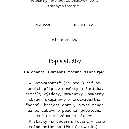
fotoknihy, fotokoutku, prskavek, 50 ks
tištěných fotografií
30
000
12 hod
1
30 000 Kč
Kč
2
h
dle domluvy
o
d
Popis služby
Celodenní svatební focení zahrnuje:
- Fotoreportáž (12 hod.) již od
ranních příprav nevěsty a ženicha,
detaily výzdoby, momentky, samotný
obřad, skupinové a individuální
focení, krájení dortu, první tanec
až po zábavu v pozdním odpoledni
končící se západem slunce.
- Prskavky na večerní focení v ceně
celodenního balíčku (20-40 ks).