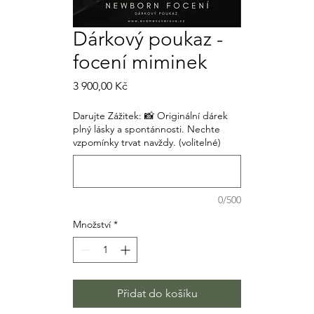
Dárkový poukaz -
focení miminek
Cena
3 900,00 Kč
Darujte Zážitek: 📸 Originální dárek
plný lásky a spontánnosti. Nechte
vzpomínky trvat navždy. (volitelné)
0/500
Množství
*
Přidat do košíku