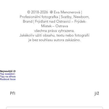
©
2018-2026
@ Eva Mencnerová |
Profesionální fotografka | Svatby, Newborn,
Brand | Frýdlant nad Ostravicí – Frýdek-
Místek – Ostrava
všechna práva vyhrazena.
Jakékoliv užití obsahu, textu nebo fotografií
je bez souhlasu autora zakázáno.
Focení probíhá v útulném ateliéru ve Frýdlantu nad
Ostravicí (jen 15 min. z FM a 30 min. z Ostravy). Za
vaším příběhem ale ráda přijedu kamkoliv v
Moravskoslezském kraji
– v Ostravě, Frýdku-Místku,
ale i v Novém Jičíně, Havířově, Bohumíně nebo
Třinci.
Nejnovější články
Top svatební místa v Moravskoslezském kraji
Tipy na těhotenské focení v přírodě
Rodinné focení s dětmi: Jak na to?
Přihlaste se k odběru newsletteru a nic vám již
neunikne